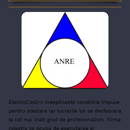
ElectroCosErv indeplineste conditiile impuse
pentru atestare iar lucrarile lor se desfasoara
la cel mai inalt grad de profesionalism. Firma
noastra se ocupa de executarea si