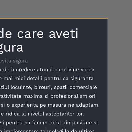
de care aveti
gura
usita sigura
a de incredere atunci cand vine vorba
e mai mici detalii pentru ca siguranta
iul locuinte, birouri, spatii comerciale
rativitate maxima si profesionalism ori
ar si o experienta pe masura ne adaptam
 ridica la nivelul asteptarilor lor.
 Si pentru ca facem totul din pasiune si
sa implementam tehnologiile de ultima