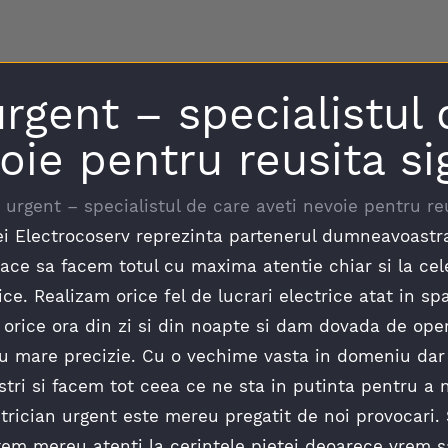
urgent – specialistul 
oie pentru reusita si
n urgent – specialistul de care aveti nevoie pentru re
mei Electrocoserv reprezinta partenerul dumneavoastr
lace sa facem totul cu maxima atentie chiar si la cel
. Realizam orice fel de lucrari electrice atat in spat
a orice ora din zi si din noapte si dam dovada de ope
e cu mare precizie. Cu o vechime vasta in domeniu d
stri si facem tot ceea ce ne sta in putinta pentru a ne
ctrician urgent este mereu pregatit de noi provocari.
em mereu atenti la cerintele pietei deoarece vrem 