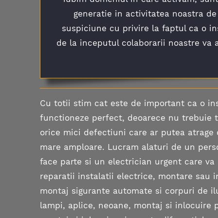
generatie in activitatea noastra de 
suspiciune cu privire la faptul ca o i
de la inceputul colaborarii noastre va 
Cu totii stim cat este de important ca o ins
functioneze perfect, deoarece nu trebuie t
orice mici defectiuni care ar putea atrag
mare amploare. Lucram alaturi de un perso
face parte si un electrician urgent care va 
reparatii instalatii electrice, montare sau i
montaj sigurante automate si corpuri de il
lampi, aplice, neoane, montaj si inlocuire p