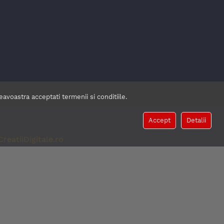
voastra acceptati termenii si conditiile.
Accept
Detalii
CreatiiDigitale.ro