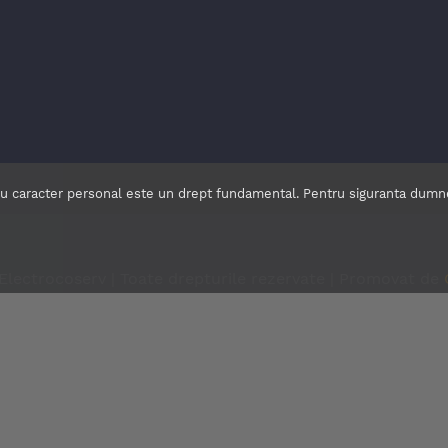
cu caracter personal este un drept fundamental. Pentru siguranta dumnea
Electrocoserv | Toate drepturile rezervate | Promovat de