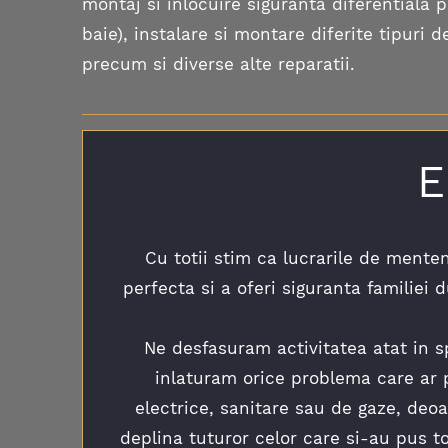
montaj si inlocuire siguranta diferentiala p
baie), instalare si montare diferite tipuri 
precum si diverse alte reparatii.
E
Cu totii stim ca lucrarile de mente
perfecta si a oferi siguranta familiei
Ne desfasuram activitatea atat in sp
inlaturam orice problema care ar pu
electrice, sanitare sau de gaze, deo
deplina tuturor celor care si-au pus t