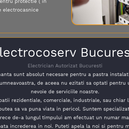
entru protectie ( in
de electrocasnice
lectrocoserv Bucures
Electrician Autorizat Bucuresti
nanta sunt absolut necesare pentru a pastra instalati
 dumneavoastra, de aceea nu ezitati sa optati pentru 
nevoie de serviciile noastre.
atii rezidentiale, comerciale, industriale, sau chiar
tea sa va puna viata in pericol. Suntem specializati i
arece de-a lungul timpului am efectuat un numar mar
oata increderea in noi. Puteti apela la noi si pentru