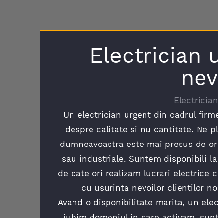
Electrician 
nev
Electricia
Un electrician urgent din cadrul fir
despre calitate si nu cantitate. Ne p
dumneavoastra este mai presus de orice
sau industriale. Suntem disponibili l
de cate ori realizam lucrari electric
cu usurinta nevoilor clientilor no
Avand o disponibilitate marita, un ele
iubim domeniul in care activam, sunt